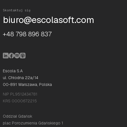
potencjalnych ryzyk.
Skontaktuj się
biuro@escolasoft.com
+48 798 896 837
Escola S.A
ul. Chłodna 22a/14
00-891 Warszawa, Polska
NIP PL9512434781
KRS 0000672215
Oddział Gdańsk
plac Porozumienia Gdańskiego 1