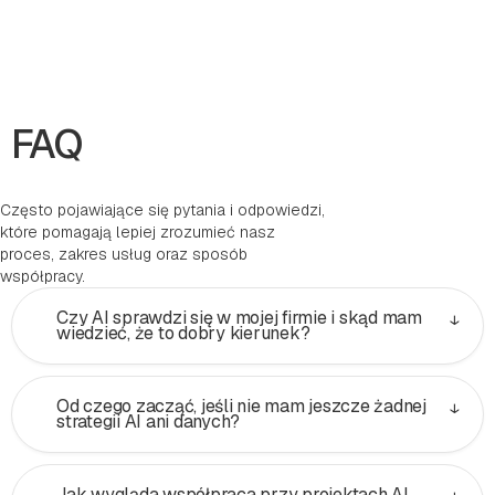
FAQ
Często pojawiające się pytania i odpowiedzi,
które pomagają lepiej zrozumieć nasz
proces, zakres usług oraz sposób
współpracy.
↓
Czy AI sprawdzi się w mojej firmie i skąd mam
wiedzieć, że to dobry kierunek?
AI ma sens wtedy, gdy rozwiązuje realny
↓
Od czego zacząć, jeśli nie mam jeszcze żadnej
problem biznesowy. Obniża koszty, zwiększa
strategii AI ani danych?
przychód, skraca czas operacyjny lub
poprawia jakość decyzji. Nie zaczynamy od
technologii. Zaczynamy od procesu i danych.
Nie potrzebujesz gotowej strategii.
Jak wygląda współpraca przy projektach AI,