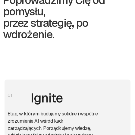
Poprowadzimy Cię od
pomysłu,
przez strategię, po
wdrożenie.
Ignite
01
Etap, w którym budujemy solidne i wspólne
zrozumienie AI wśród kadr
zarządzających. Porządkujemy wiedzę,