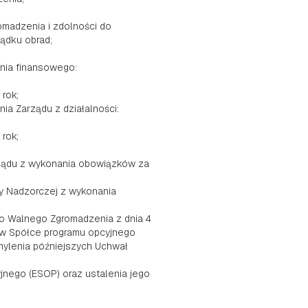
omadzenia i zdolności do
ądku obrad;
ania finansowego:
rok;
nia Zarządu z działalności:
rok;
rządu z wykonania obowiązków za
y Nadzorczej z wykonania
go Walnego Zgromadzenia z dnia 4
 w Spółce programu opcyjnego
hylenia późniejszych Uchwał
nego (ESOP) oraz ustalenia jego