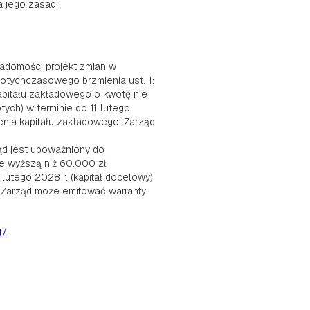
a jego zasad;
iadomości projekt zmian w
 dotychczasowego brzmienia ust. 1:
apitału zakładowego o kwotę nie
tych) w terminie do 11 lutego
enia kapitału zakładowego, Zarząd
ząd jest upoważniony do
e wyższą niż 60.000 zł
 lutego 2028 r. (kapitał docelowy).
 Zarząd może emitować warranty
l/