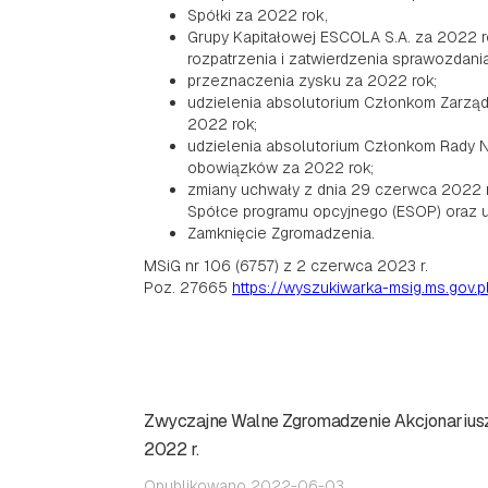
Spółki za 2022 rok,
Grupy Kapitałowej ESCOLA S.A. za 2022 r
rozpatrzenia i zatwierdzenia sprawozdania
przeznaczenia zysku za 2022 rok;
udzielenia absolutorium Członkom Zarzą
2022 rok;
udzielenia absolutorium Członkom Rady 
obowiązków za 2022 rok;
zmiany uchwały z dnia 29 czerwca 2022 
Spółce programu opcyjnego (ESOP) oraz u
Zamknięcie Zgromadzenia.
MSiG nr 106 (6757) z 2 czerwca 2023 r.
Poz. 27665
https://wyszukiwarka-msig.ms.gov.p
Zwyczajne Walne Zgromadzenie Akcjonariusz
2022 r.
Opublikowano 2022-06-03