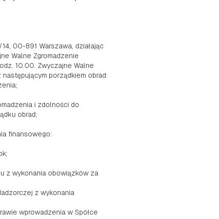
/14, 00-891 Warszawa, działając
zajne Walne Zgromadzenie
 godz. 10.00. Zwyczajne Walne
 z następującym porządkiem obrad:
enia;
omadzenia i zdolności do
ądku obrad;
nia finansowego:
ok;
du z wykonania obowiązków za
Nadzorczej z wykonania
sprawie wprowadzenia w Spółce