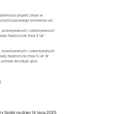
iadomości projekt zmian w
 dotychczasowego brzmienia ust.
ób, powoływanych i odwoływanych
dy Nadzorczej trwa 5 lat”.
ób, powoływanych i odwoływanych
ady Nadzorczej trwa 5 lat. W
 uchwał decyduje głos
l
 Spółki na dzień 14 lipca 2025