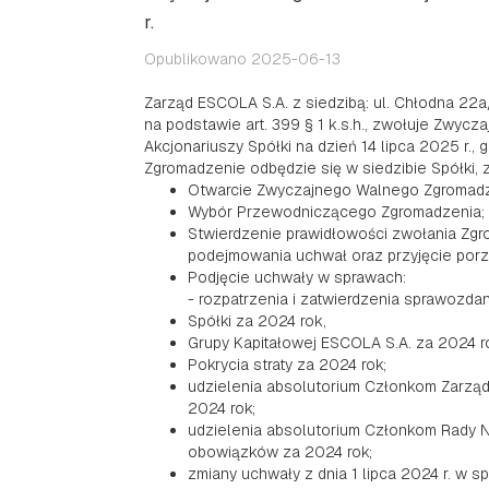
r.
Opublikowano 2025-06-13
Zarząd ESCOLA S.A. z siedzibą: ul. Chłodna 22a
na podstawie art. 399 § 1 k.s.h., zwołuje Zwyc
Akcjonariuszy Spółki na dzień 14 lipca 2025 r.,
Zgromadzenie odbędzie się w siedzibie Spółki,
Otwarcie Zwyczajnego Walnego Zgromadz
Wybór Przewodniczącego Zgromadzenia;
Stwierdzenie prawidłowości zwołania Zgr
podejmowania uchwał oraz przyjęcie porz
Podjęcie uchwały w sprawach:
- rozpatrzenia i zatwierdzenia sprawozda
Spółki za 2024 rok,
Grupy Kapitałowej ESCOLA S.A. za 2024 r
Pokrycia straty za 2024 rok;
udzielenia absolutorium Członkom Zarzą
2024 rok;
udzielenia absolutorium Członkom Rady 
obowiązków za 2024 rok;
zmiany uchwały z dnia 1 lipca 2024 r. w 