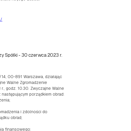
l/
y Spółki - 30 czerwca 2023 r.
/14, 00-891 Warszawa, działając
zajne Walne Zgromadzenie
r., godz. 10.30. Zwyczajne Walne
 z następującym porządkiem obrad:
enia;
omadzenia i zdolności do
ądku obrad;
nia finansowego: