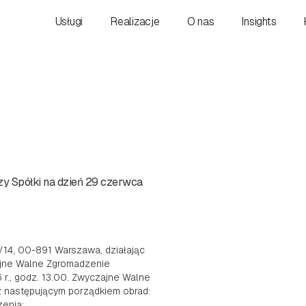
Usługi
Realizacje
O nas
Insights
y Spółki na dzień 29 czerwca
/14, 00-891 Warszawa, działając
zajne Walne Zgromadzenie
 r., godz. 13.00. Zwyczajne Walne
 z następującym porządkiem obrad:
enia;