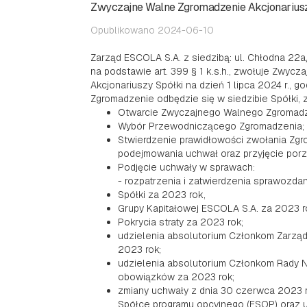
Zwyczajne Walne Zgromadzenie Akcjonariuszy 
Opublikowano 2024-06-10
Zarząd ESCOLA S.A. z siedzibą: ul. Chłodna 22a
na podstawie art. 399 § 1 k.s.h., zwołuje Zwyc
Akcjonariuszy Spółki na dzień 1 lipca 2024 r., 
Zgromadzenie odbędzie się w siedzibie Spółki,
Otwarcie Zwyczajnego Walnego Zgromadz
Wybór Przewodniczącego Zgromadzenia;
Stwierdzenie prawidłowości zwołania Zgr
podejmowania uchwał oraz przyjęcie porz
Podjęcie uchwały w sprawach:
- rozpatrzenia i zatwierdzenia sprawozda
Spółki za 2023 rok,
Grupy Kapitałowej ESCOLA S.A. za 2023 r
Pokrycia straty za 2023 rok;
udzielenia absolutorium Członkom Zarzą
2023 rok;
udzielenia absolutorium Członkom Rady 
obowiązków za 2023 rok;
zmiany uchwały z dnia 30 czerwca 2023 
Spółce programu opcyjnego (ESOP) oraz u