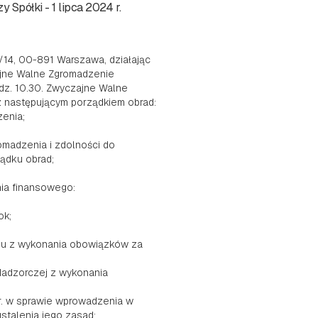
Spółki - 1 lipca 2024 r.
/14, 00-891 Warszawa, działając
zajne Walne Zgromadzenie
godz. 10.30. Zwyczajne Walne
 z następującym porządkiem obrad:
enia;
omadzenia i zdolności do
ądku obrad;
nia finansowego:
ok;
du z wykonania obowiązków za
Nadzorczej z wykonania
r. w sprawie wprowadzenia w
stalenia jego zasad;