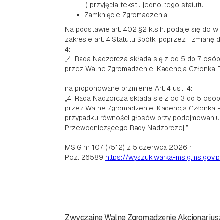
i) przyjęcia tekstu jednolitego statutu.
Zamknięcie Zgromadzenia.
Na podstawie art. 402 §2 k.s.h. podaje się do w
zakresie art. 4 Statutu Spółki poprzez zmianę
4:
„4. Rada Nadzorcza składa się z od 5 do 7 os
przez Walne Zgromadzenie. Kadencja Członka Ra
na proponowane brzmienie Art. 4 ust. 4:
„4. Rada Nadzorcza składa się z od 3 do 5 os
przez Walne Zgromadzenie. Kadencja Członka R
przypadku równości głosów przy podejmowaniu
Przewodniczącego Rady Nadzorczej.”.
MSiG nr 107 (7512) z 5 czerwca 2026 r.
Poz. 26589
https://wyszukiwarka-msig.ms.gov.p
Zwyczajne Walne Zgromadzenie Akcjonariuszy