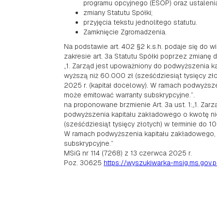
programu opcyjnego (ESOP) oraz ustaleni
zmiany Statutu Spółki;
przyjęcia tekstu jednolitego statutu.
Zamknięcie Zgromadzenia.
Na podstawie art. 402 §2 k.s.h. podaje się do w
zakresie art. 3a Statutu Spółki poprzez zmianę
„1. Zarząd jest upoważniony do podwyższenia k
wyższą niż 60.000 zł (sześćdziesiąt tysięcy zło
2025 r. (kapitał docelowy). W ramach podwyższ
może emitować warranty subskrypcyjne.”.
na proponowane brzmienie Art. 3a ust. 1:„1. Zar
podwyższenia kapitału zakładowego o kwotę ni
(sześćdziesiąt tysięcy złotych) w terminie do 10
W ramach podwyższenia kapitału zakładowego,
subskrypcyjne.”
MSiG nr 114 (7268) z 13 czerwca 2025 r.
Poz. 30625
https://wyszukiwarka-msig.ms.gov.p