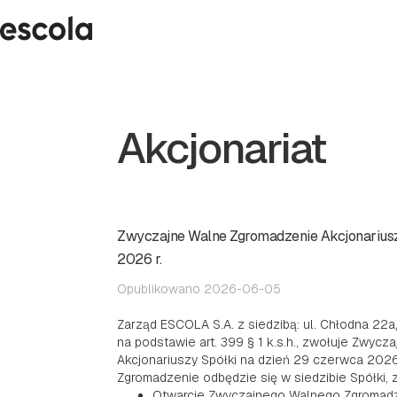
Akcjonariat
Zwyczajne Walne Zgromadzenie Akcjonariusz
2026 r.
Opublikowano 2026-06-05
Zarząd ESCOLA S.A. z siedzibą: ul. Chłodna 22a
na podstawie art. 399 § 1 k.s.h., zwołuje Zwyc
Akcjonariuszy Spółki na dzień 29 czerwca 2026
Zgromadzenie odbędzie się w siedzibie Spółki,
Otwarcie Zwyczajnego Walnego Zgromadz