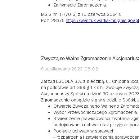
Zamknięcie Zgromadzenia.
MSiG nr 111 (7013) z 10 czerwca 2024 r.
Poz. 28376
https://wyszukiwarka-msig.ms.gov.p
Zwyczajne Walne Zgromadzenie Akcjonariusz
Opublikowano 2023-06-02
Zarząd ESCOLA S.A. z siedzibą: ul. Chłodna 22a
na podstawie art. 399 § 1 k.s.h., zwołuje Zwyc
Akcjonariuszy Spółki na dzień 30 czerwca 2023 
Zgromadzenie odbędzie się w siedzibie Spółki,
Otwarcie Zwyczajnego Walnego Zgromadz
Wybór Przewodniczącego Zgromadzenia;
Stwierdzenie prawidłowości zwołania Zgr
podejmowania uchwał oraz przyjęcie porz
Podjęcie uchwały w sprawach:
- rozpatrzenia i zatwierdzenia sprawozda