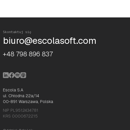
Skontaktuj się
biuro@escolasoft.com
+48 798 896 837
Escola S.A
ul. Chłodna 22a/14
00-891 Warszawa, Polska
NIP PL9512434781
KRS 0000672215