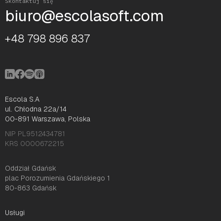
Skontaktuj się
biuro@escolasoft.com
+48 798 896 837
Escola S.A
ul. Chłodna 22a/14
00-891 Warszawa, Polska
NIP PL9512434781
KRS 0000672215
Oddział Gdańsk
plac Porozumienia Gdańskiego 1
80-863 Gdańsk
Usługi