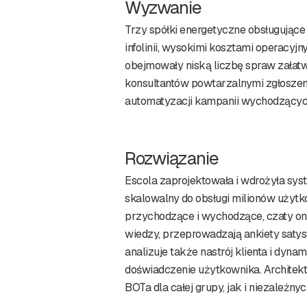
Wyzwanie
Trzy spółki energetyczne obsługujące
infolinii, wysokimi kosztami operacyj
obejmowały niską liczbę spraw załatw
konsultantów powtarzalnymi zgłoszenia
automatyzacji kampanii wychodzących
Rozwiązanie
Escola zaprojektowała i wdrożyła sys
skalowalny do obsługi milionów użyt
przychodzące i wychodzące, czaty onl
wiedzy, przeprowadzają ankiety satysf
analizuje także nastrój klienta i dy
doświadczenie użytkownika. Architek
BOTa dla całej grupy, jak i niezależny