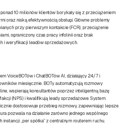
 ponad 10 milionów klientów borykały się z przeciążeniem
nymi oraz niską efektywnością obsługi. Główne problemy
ianych przy pierwszym kontakcie (FCR), przeciążenie
mi, ograniczony czas pracy infolinii oraz brak
 i weryfikacji leadów sprzedażowych.
tem VoiceBOTów i ChatBOTów AI, działający 24/7 i
kowników miesięcznie. BOTy automatyzują rozmowy
ine, wspierają konsultantów poprzez inteligentną bazę
akcji (NPS) i kwalifikują leady sprzedażowe. System
namicznie dostosowuje przebieg rozmowy, zapewniając lepsze
tura pozwala na działanie zarówno jednego wspólnego
ch instancji „per spółka” z centralnym routerem ruchu.