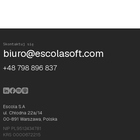
Skontaktuj się
biuro@escolasoft.com
+48 798 896 837
Escola S.A
ul. Chłodna 22a/14
00-891 Warszawa, Polska
NIP PL9512434781
KRS 0000672215