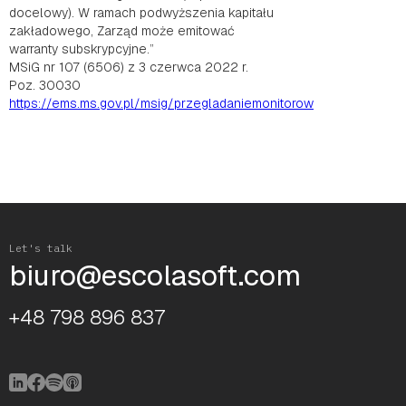
docelowy). W ramach podwyższenia kapitału
zakładowego, Zarząd może emitować
warranty subskrypcyjne.”
MSiG nr 107 (6506) z 3 czerwca 2022 r.
Poz. 30030
https://ems.ms.gov.pl/msig/przegladaniemonitorow
Let's talk
biuro@escolasoft.com
+48 798 896 837