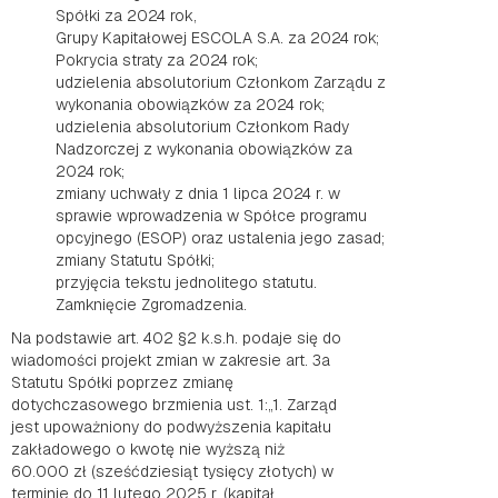
Spółki za 2024 rok,
Grupy Kapitałowej ESCOLA S.A. za 2024 rok;
Pokrycia straty za 2024 rok;
udzielenia absolutorium Członkom Zarządu z
wykonania obowiązków za 2024 rok;
udzielenia absolutorium Członkom Rady
Nadzorczej z wykonania obowiązków za
2024 rok;
zmiany uchwały z dnia 1 lipca 2024 r. w
sprawie wprowadzenia w Spółce programu
opcyjnego (ESOP) oraz ustalenia jego zasad;
zmiany Statutu Spółki;
przyjęcia tekstu jednolitego statutu.
Zamknięcie Zgromadzenia.
Na podstawie art. 402 §2 k.s.h. podaje się do
wiadomości projekt zmian w zakresie art. 3a
Statutu Spółki poprzez zmianę
dotychczasowego brzmienia ust. 1:„1. Zarząd
jest upoważniony do podwyższenia kapitału
zakładowego o kwotę nie wyższą niż
60.000 zł (sześćdziesiąt tysięcy złotych) w
terminie do 11 lutego 2025 r. (kapitał