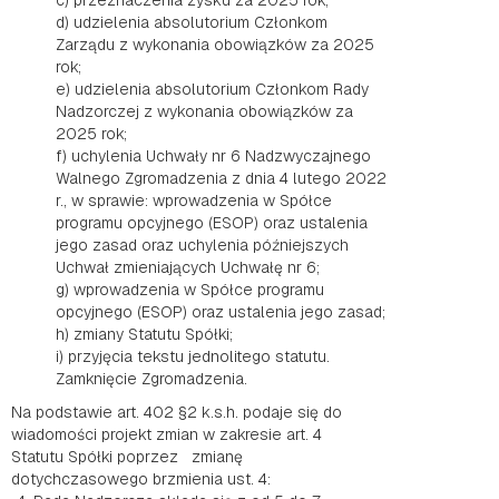
c) przeznaczenia zysku za 2025 rok;
d) udzielenia absolutorium Członkom
Zarządu z wykonania obowiązków za 2025
rok;
e) udzielenia absolutorium Członkom Rady
Nadzorczej z wykonania obowiązków za
2025 rok;
f) uchylenia Uchwały nr 6 Nadzwyczajnego
Walnego Zgromadzenia z dnia 4 lutego 2022
r., w sprawie: wprowadzenia w Spółce
programu opcyjnego (ESOP) oraz ustalenia
jego zasad oraz uchylenia późniejszych
Uchwał zmieniających Uchwałę nr 6;
g) wprowadzenia w Spółce programu
opcyjnego (ESOP) oraz ustalenia jego zasad;
h) zmiany Statutu Spółki;
i) przyjęcia tekstu jednolitego statutu.
Zamknięcie Zgromadzenia.
Na podstawie art. 402 §2 k.s.h. podaje się do
wiadomości projekt zmian w zakresie art. 4
Statutu Spółki poprzez zmianę
dotychczasowego brzmienia ust. 4: